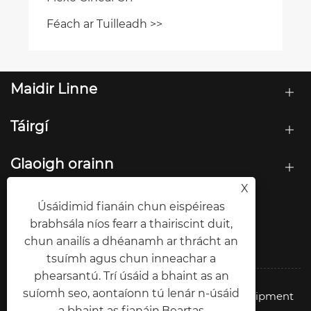
Maidir Linne
Táirgí
Glaoigh orainn
X
LEAN ORAINN
Úsáidimid fianáin chun eispéireas
brabhsála níos fearr a thairiscint duit,
chun anailís a dhéanamh ar thrácht an
tsuímh agus chun inneachar a
phearsantú. Trí úsáid a bhaint as an
suíomh seo, aontaíonn tú lenár n-úsáid
Cóipcheart © 2026 Green ohm Intelligent Equipment
a bhaint as fianáin.
Beartas