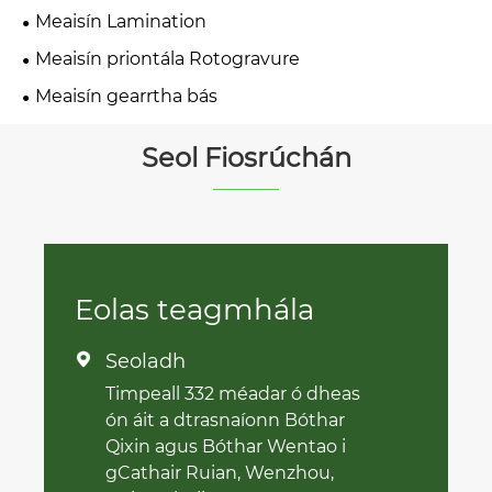
Meaisín Lamination
Meaisín priontála Rotogravure
Meaisín gearrtha bás
Seol Fiosrúchán
Eolas teagmhála
Seoladh

Timpeall 332 méadar ó dheas
ón áit a dtrasnaíonn Bóthar
Qixin agus Bóthar Wentao i
gCathair Ruian, Wenzhou,