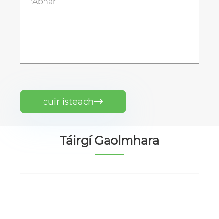
cuir isteach

Táirgí Gaolmhara
Rolla Uathoibríoch Fabraic Neamh-Uigí
go Meaisín Gearradh Bileog