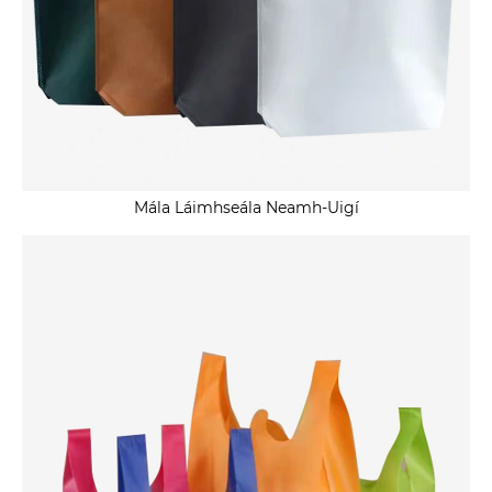
Mála Láimhseála Neamh-Uigí