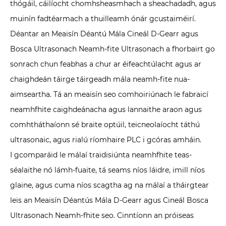
thógáil, cáilíocht chomhsheasmhach a sheachadadh, agus
muinín fadtéarmach a thuilleamh ónár gcustaiméirí.
Déantar an Meaisín Déantú Mála Cineál D-Gearr agus
Bosca Ultrasonach Neamh-fite Ultrasonach a fhorbairt go
sonrach chun feabhas a chur ar éifeachtúlacht agus ar
chaighdeán táirge táirgeadh mála neamh-fite nua-
aimseartha. Tá an meaisín seo comhoiriúnach le fabraicí
neamhfhite caighdeánacha agus lannaithe araon agus
comhtháthaíonn sé braite optúil, teicneolaíocht táthú
ultrasonaic, agus rialú ríomhaire PLC i gcóras amháin.
I gcomparáid le málaí traidisiúnta neamhfhite teas-
séalaithe nó lámh-fuaite, tá seams níos láidre, imill níos
glaine, agus cuma níos scagtha ag na málaí a tháirgtear
leis an Meaisín Déantús Mála D-Gearr agus Cineál Bosca
Ultrasonach Neamh-fhite seo. Cinntíonn an próiseas