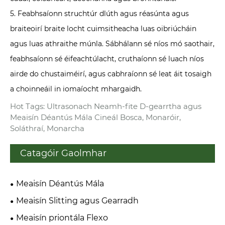
5. Feabhsaíonn struchtúr dlúth agus réasúnta agus
braiteoirí braite locht cuimsitheacha luas oibriúcháin
agus luas athraithe múnla. Sábhálann sé níos mó saothair,
feabhsaíonn sé éifeachtúlacht, cruthaíonn sé luach níos
airde do chustaiméirí, agus cabhraíonn sé leat áit tosaigh
a choinneáil in iomaíocht mhargaidh.
Hot Tags: Ultrasonach Neamh-fite D-gearrtha agus
Meaisín Déantús Mála Cineál Bosca, Monaróir,
Soláthraí, Monarcha
Catagóir Gaolmhar
Meaisín Déantús Mála
Meaisín Slitting agus Gearradh
Meaisín priontála Flexo