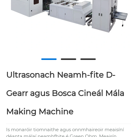
Ultrasonach Neamh-fite D-
Gearr agus Bosca Cineál Mála
Making Machine
Is monaróir tiomnaithe agus onnmhaireoir meaisíní
déanta málaí neamhfhite é Green Ohm, Meaisín