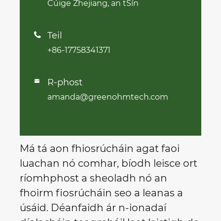
Cúige Zhejiang, an tSín
Teil

+86-17758341371
R-phost

amanda@greenohmtech.com
Má tá aon fhiosrúcháin agat faoi
luachan nó comhar, bíodh leisce ort
ríomhphost a sheoladh nó an
fhoirm fiosrúcháin seo a leanas a
úsáid. Déanfaidh ár n-ionadaí