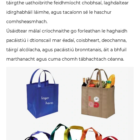
táirgthe uathoibrithe feidhmíocht chobhsaí, laghdaítear
idirghabháil láimhe, agus tacaíonn sé le haschur
comhsheasmhach.
Úsáidtear málaí críochnaithe go forleathan le haghaidh
pacáistiú i dtionscail mar éadaí, coisbheart, deochanna,
táirgí alcólacha, agus pacáistiú bronntanais, áit a bhfuil
marthanacht agus cuma chomh tábhachtach céanna.