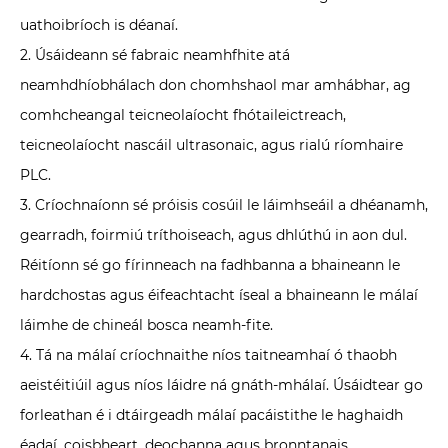
uathoibríoch is déanaí.
2. Úsáideann sé fabraic neamhfhite atá
neamhdhíobhálach don chomhshaol mar amhábhar, ag
comhcheangal teicneolaíocht fhótaileictreach,
teicneolaíocht nascáil ultrasonaic, agus rialú ríomhaire
PLC.
3. Críochnaíonn sé próisis cosúil le láimhseáil a dhéanamh,
gearradh, foirmiú tríthoiseach, agus dhlúthú in aon dul.
Réitíonn sé go fírinneach na fadhbanna a bhaineann le
hardchostas agus éifeachtacht íseal a bhaineann le málaí
láimhe de chineál bosca neamh-fite.
4. Tá na málaí críochnaithe níos taitneamhaí ó thaobh
aeistéitiúil agus níos láidre ná gnáth-mhálaí. Úsáidtear go
forleathan é i dtáirgeadh málaí pacáistithe le haghaidh
éadaí, coisbheart, deochanna agus bronntanais.