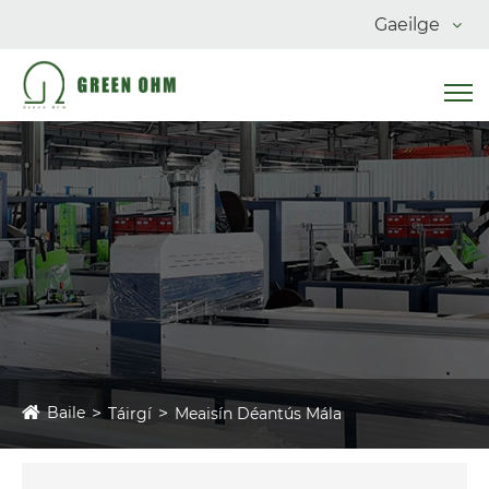
Gaeilge
Baile
Táirgí
Meaisín Déantús Mála