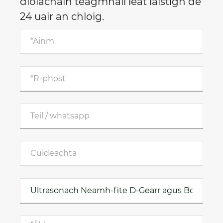
díolacháin teagmháil leat laistigh de
24 uair an chloig.