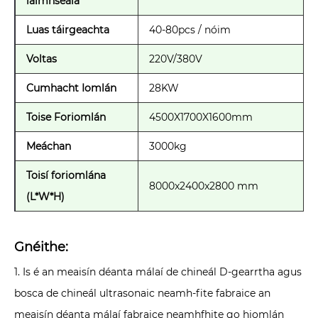
láimhseála
Luas táirgeachta
40-80pcs / nóim
Voltas
220V/380V
Cumhacht Iomlán
28KW
Toise Foriomlán
4500X1700X1600mm
Meáchan
3000kg
Toisí foriomlána
8000x2400x2800 mm
(L*W*H)
Gnéithe:
1. Is é an meaisín déanta málaí de chineál D-gearrtha agus
bosca de chineál ultrasonaic neamh-fite fabraice an
meaisín déanta málaí fabraice neamhfhite go hiomlán