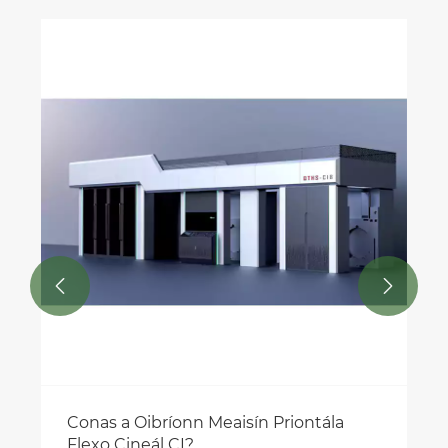
Cad is Meaisín Déanta Málaí ann?
Féach ar Tuilleadh >>

