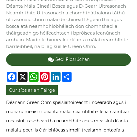
Déanta Mála Cineál Bosca agus D-Gearr Ultrasonach
Neamh-fhite Ultrasonach a chomhtháthaíonn táthú
ultrasonaic chun málaí de chineál D-gearrtha agus
bosca atá neamhdhíobhálach don chomhshaol a
tháirgeadh go héifeachtach i bpróiseas leanúnach
amháin. Maidir le hinnealra déanta málaí neamhfhite
barrleibhéil, ná bí ag súil le Green Ohm.
Seol Fiosrúchán
Facebook
X
WhatsApp
Pinterest
LinkedIn
Share
Cur síos ar an Táirge
Déanann Green Ohm speisialtóireacht i ndearadh agus i
monarú meaisíní déanta málaí neamhfhite, lena n-áirítear
meaisíní trasghearrtha neamhfhite agus meaisíní déanta
málaí zipper. Is é ár bhfócas simplí: trealamh iontaofa a