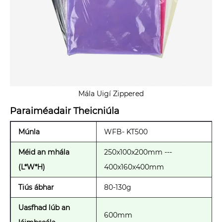
Mála Uigí Zippered
Paraiméadair Theicniúla
Múnla
WFB- KT500
Méid an mhála
250x100x200mm ---
(L*W*H)
400x160x400mm
Tiús ábhar
80-130g
Uasfhad lúb an
600mm